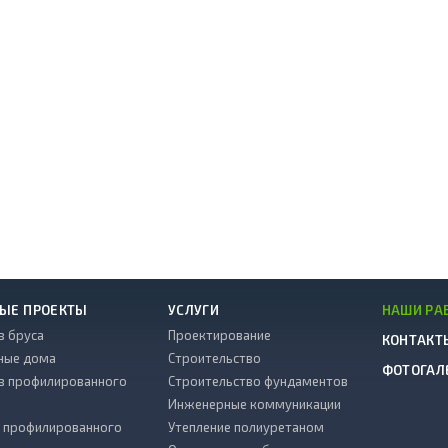
ЫЕ ПРОЕКТЫ
УСЛУГИ
НАШИ РА
з бруса
Проектирование
КОНТАКТ
ные дома
Строительство
ФОТОГАЛ
з профилированного
Строительство фундаментов
Инженерные коммуникации
з профилированного
Утепление полиуретаном