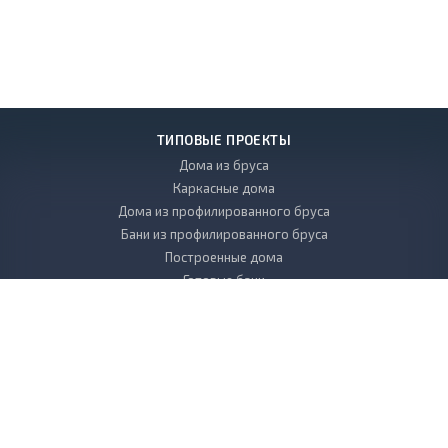
ТИПОВЫЕ ПРОЕКТЫ
Дома из бруса
Каркасные дома
Дома из профилированного бруса
Бани из профилированного бруса
Построенные дома
Готовые бани
УСЛУГИ
Проектирование
Строительство
Строительство фундаментов
Инженерные коммуникации
Утепление полиуретаном