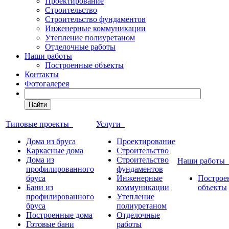
Проектирование
Строительство
Строительство фундаментов
Инженерные коммуникации
Утепление полиуретаном
Отделочные работы
Наши работы
Построенные объекты
Контакты
Фотогалерея
Найти
Типовые проекты
Услуги
Дома из бруса
Проектирование
Каркасные дома
Строительство
Дома из
Строительство
Наши работы
профилированного
фундаментов
бруса
Инженерные
Построе
Бани из
коммуникации
объекты
профилированного
Утепление
бруса
полиуретаном
Построенные дома
Отделочные
Готовые бани
работы