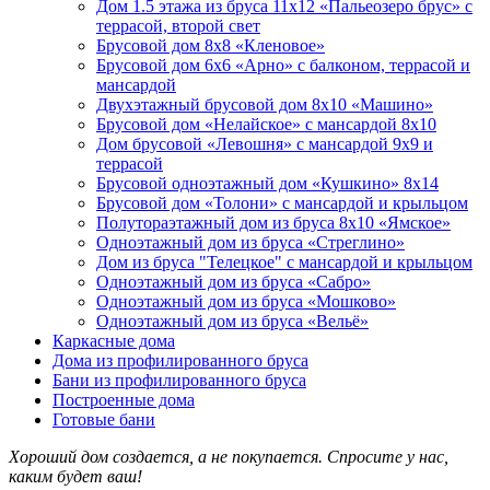
Дом 1.5 этажа из бруса 11х12 «Пальеозеро брус» с
террасой, второй свет
Брусовой дом 8х8 «Кленовое»
Брусовой дом 6х6 «Арно» с балконом, террасой и
мансардой
Двухэтажный брусовой дом 8x10 «Машино»
Брусовой дом «Нелайское» с мансардой 8х10
Дом брусовой «Левошня» с мансардой 9х9 и
террасой
Брусовой одноэтажный дом «Кушкино» 8х14
Брусовой дом «Толони» с мансардой и крыльцом
Полутораэтажный дом из бруса 8х10 «Ямское»
Одноэтажный дом из бруса «Стреглино»
Дом из бруса "Телецкое" с мансардой и крыльцом
Одноэтажный дом из бруса «Сабро»
Одноэтажный дом из бруса «Мошково»
Одноэтажный дом из бруса «Вельё»
Каркасные дома
Дома из профилированного бруса
Бани из профилированного бруса
Построенные дома
Готовые бани
Хороший дом создается, а не покупается. Спросите у нас,
каким будет ваш!