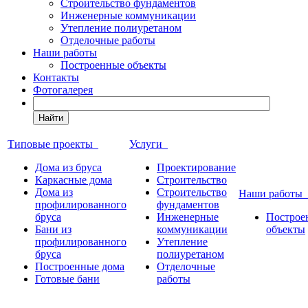
Строительство фундаментов
Инженерные коммуникации
Утепление полиуретаном
Отделочные работы
Наши работы
Построенные объекты
Контакты
Фотогалерея
Найти
Типовые проекты
Услуги
Дома из бруса
Проектирование
Каркасные дома
Строительство
Дома из
Строительство
Наши работы
профилированного
фундаментов
бруса
Инженерные
Построе
Бани из
коммуникации
объекты
профилированного
Утепление
бруса
полиуретаном
Построенные дома
Отделочные
Готовые бани
работы