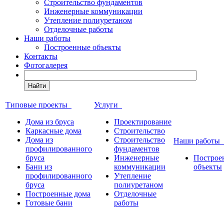
Строительство фундаментов
Инженерные коммуникации
Утепление полиуретаном
Отделочные работы
Наши работы
Построенные объекты
Контакты
Фотогалерея
Найти
Типовые проекты
Услуги
Дома из бруса
Проектирование
Каркасные дома
Строительство
Дома из
Строительство
Наши работы
профилированного
фундаментов
бруса
Инженерные
Построе
Бани из
коммуникации
объекты
профилированного
Утепление
бруса
полиуретаном
Построенные дома
Отделочные
Готовые бани
работы