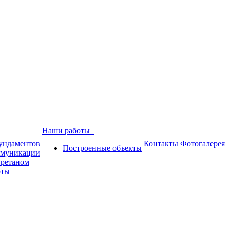
Наши работы
ундаментов
Контакты
Фотогалерея
Построенные объекты
ммуникации
уретаном
оты